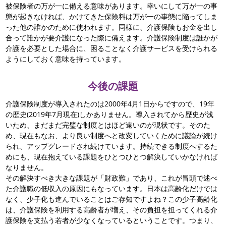
被保険者の万が一に備える意味があります。幸いにして万が一の事
態が起きなければ、かけてきた保険料は万が一の事態に陥ってしま
った他の誰かのために使われます。同様に、介護保険もお金を出し
合って誰かが要介護になった際に備えます。介護保険制度は誰かが
介護を必要とした場合に、困ることなく介護サービスを受けられる
ようにしておく意味を持っています。
今後の課題
介護保険制度が導入されたのは2000年4月1日からですので、19年
の歴史(2019年7月現在)しかありません。導入されてから歴史が浅
いため、まだまだ完璧な制度とはほど遠いのが現状です。そのた
め、現在もなお、より良い制度へと改変していくために議論が続け
られ、アップグレードされ続けています。持続できる制度へするた
めにも、現在抱えている課題をひとつひとつ解決していかなければ
なりません。
その解決すべき大きな課題が「財政難」であり、これが冒頭で述べ
た介護職の低収入の原因にもなっています。日本は高齢化だけでは
なく、少子化も進んでいることはご存知ですよね？この少子高齢化
は、介護保険を利用する高齢者が増え、その負担を担ってくれる介
護保険を支払う若者が少なくなっているということです。つまり、