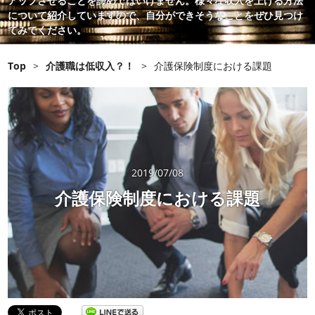
アップさせることを諦めてはいけません。様々な収入を上げる方法
について紹介していますので、自分ができそうなことをぜひ見つけ
てみてください。
Top
>
介護職は低収入？！
>
介護保険制度における課題
2019/07/08
介護保険制度における課題