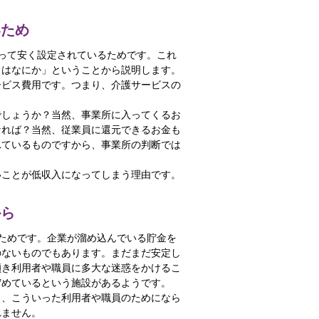
いため
って安く設定されているためです。これ
とはなにか」ということから説明します。
ービス費用です。つまり、介護サービスの
でしょうか？当然、事業所に入ってくるお
なれば？当然、従業員に還元できるお金も
れているものですから、事業所の判断では
いことが低収入になってしまう理由です。
から
ためです。企業が溜め込んでいる貯金を
のないものでもあります。まだまだ安定し
傾き利用者や職員に多大な迷惑をかけるこ
貯めているという施設があるようです。
り、こういった利用者や職員のためになら
れません。