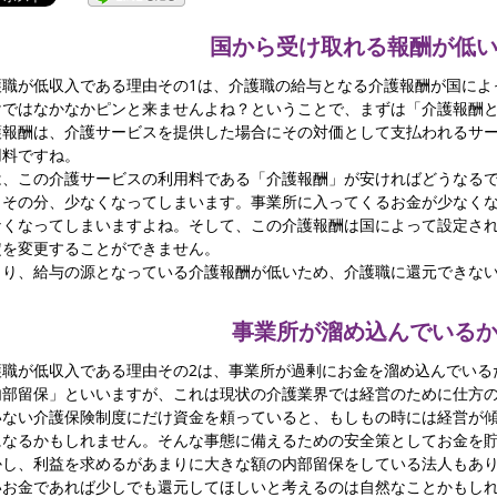
国から受け取れる報酬が低
護職が低収入である理由その1は、介護職の給与となる介護報酬が国によ
けではなかなかピンと来ませんよね？ということで、まずは「介護報酬
護報酬は、介護サービスを提供した場合にその対価として支払われるサ
用料ですね。
は、この介護サービスの利用料である「介護報酬」が安ければどうなる
もその分、少なくなってしまいます。事業所に入ってくるお金が少なく
なくなってしまいますよね。そして、この介護報酬は国によって設定さ
定を変更することができません。
まり、給与の源となっている介護報酬が低いため、介護職に還元できな
事業所が溜め込んでいる
護職が低収入である理由その2は、事業所が過剰にお金を溜め込んでいる
内部留保」といいますが、これは現状の介護業界では経営のために仕方
いない介護保険制度にだけ資金を頼っていると、もしもの時には経営が
になるかもしれません。そんな事態に備えるための安全策としてお金を
かし、利益を求めるがあまりに大きな額の内部留保をしている法人もあ
いお金であれば少しでも還元してほしいと考えるのは自然なことかもし