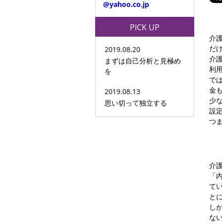
@yahoo.co.jp
PICK UP
介
だ
2019.08.20
介
まずは自己分析と見極め
利
を
で
金
2019.08.13
少
思い切って独立する
設
つ
介
「
て
と
し
な