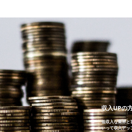
収入UPの
低収入な業界と
いって収入アッ