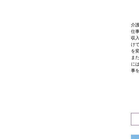
介
仕
収
け
を
ま
に
事